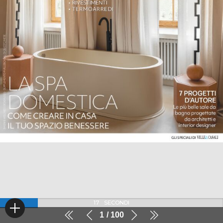
17
SECONDI
1
100