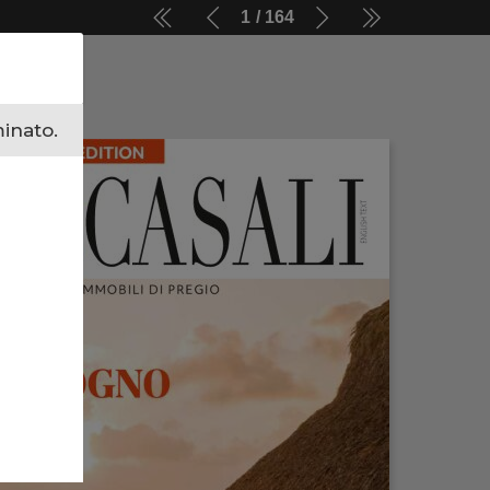
1
164
minato.