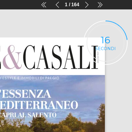
1
164
16
SECONDI