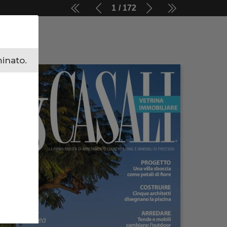
1
172
minato.