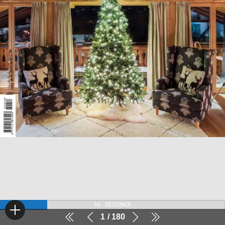
16
SECONDI
1
180