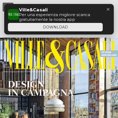
Menu
✕
Ville&Casali
Per una esperienza migliore scarica
gratuitamente la nostra app
DOWNLOAD