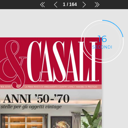
1
164
16
SECONDI