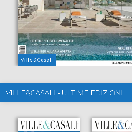
Ville&Casali
VILLE&CASALI
-
ULTIME EDIZIONI