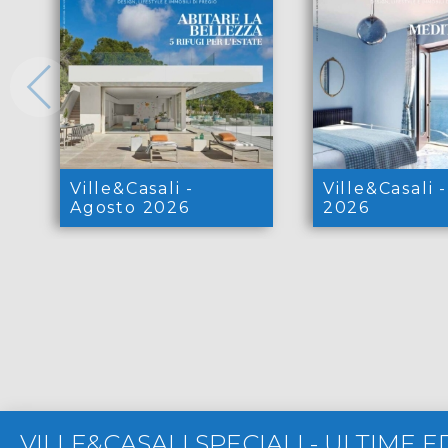
Ville&Casali -
Ville&Casali 
Agosto 2026
2026
VILLE&CASALI SPECIALI
-
ULTIME E