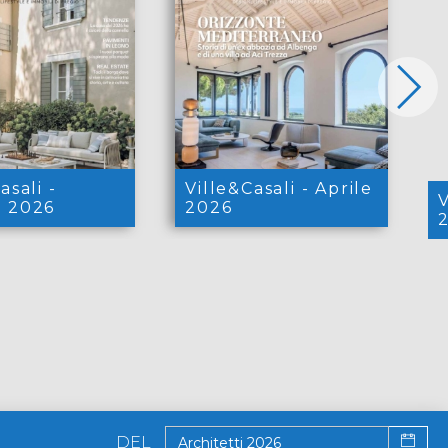
asali -
Ville&Casali - Aprile
V
 2026
2026
DEL