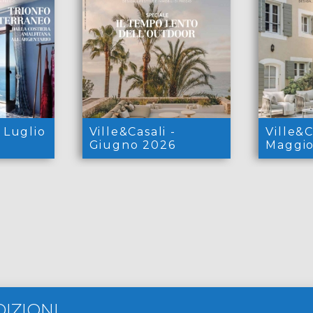
- Luglio
Ville&Casali -
Ville&C
Giugno 2026
Maggio
DIZIONI